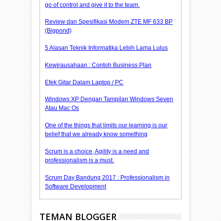
go of control and give it to the team.
Review dan Spesifikasi Modem ZTE MF 633 BP
(Bigpond)
5 Alasan Teknik Informatika Lebih Lama Lulus
Kewirausahaan : Contoh Business Plan
Efek Gitar Dalam Laptop / PC
Windows XP Dengan Tampilan Windows Seven
Atau Mac Os
One of the things that limits our learning is our
belief that we already know something
Scrum is a choice, Agility is a need and
professionalism is a must.
Scrum Day Bandung 2017 : Professionalism in
Software Development
TEMAN BLOGGER