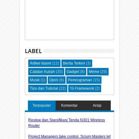
LABEL
Artikel Islami
(12)
Berita Terkini
(3)
Catatan Kuliah
(35)
Gadget
(8)
Meme
(29)
Musik
(1)
Opini
(6)
Pemrograman
(15)
Tips dan Tutorial
(22)
Yii Framework
(2)
Terpopuler
Komentar
Arsip
Review dan Spesifikasi Tenda N301 Wireless
Router
Project Managers take control. Scrum Masters let