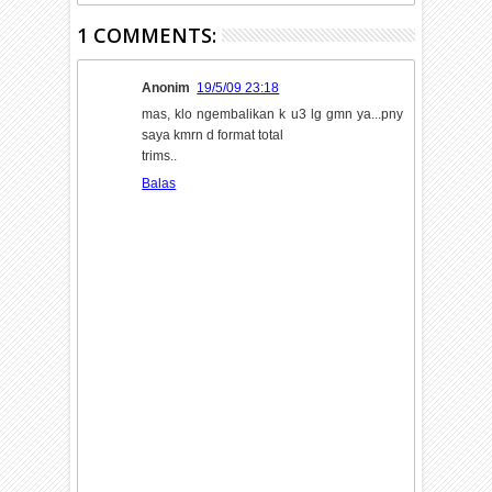
1 COMMENTS:
Anonim
19/5/09 23:18
mas, klo ngembalikan k u3 lg gmn ya...pny
saya kmrn d format total
trims..
Balas