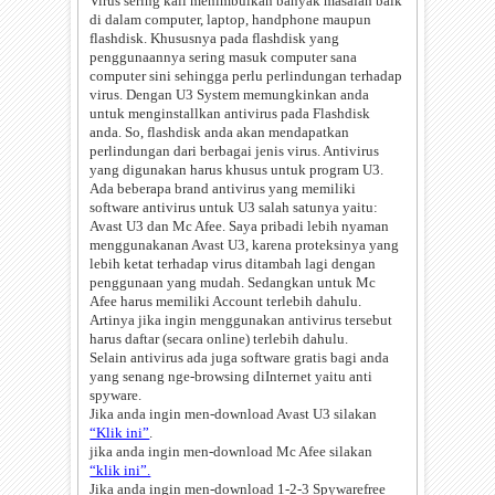
Virus sering kali menimbulkan banyak masalah baik
di dalam computer, laptop, handphone maupun
flashdisk. Khususnya pada flashdisk yang
penggunaannya sering masuk computer
sana
computer sini sehingga perlu perlindungan terhadap
virus. Dengan U3 System memungkinkan anda
untuk menginstallkan antivirus pada Flashdisk
anda. So, flashdisk anda akan mendapatkan
perlindungan dari berbagai jenis virus. Antivirus
yang digunakan harus khusus untuk program U3.
Ada
beberapa brand antivirus yang memiliki
software antivirus untuk U3 salah satunya yaitu:
Avast U3 dan Mc Afee. Saya pribadi lebih nyaman
menggunakanan Avast U3, karena proteksinya yang
lebih ketat terhadap virus ditambah lagi dengan
penggunaan yang mudah. Sedangkan untuk Mc
Afee harus memiliki Account terlebih dahulu.
Artinya jika ingin menggunakan antivirus tersebut
harus daftar (secara online) terlebih dahulu.
Selain antivirus ada juga software gratis bagi anda
yang senang nge-browsing diInternet yaitu anti
spyware.
Jika anda ingin men-download Avast U3 silakan
“Klik ini”
.
jika anda ingin men-download Mc Afee silakan
“klik ini”.
Jika anda ingin men-download 1-2-3 Spywarefree