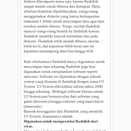
diakses dikomputer mana saja, karena flashdisk
sangat mudah untuk dibawa dan disimpan. Dulu,
sebelum flashdisk dipublikasikan, orang-orang
menggunakan diskette yang hanya berkapasitas
maksimal 1,44mb untuk menyimpan data agar data
tersebut mudah dibawa. Tetapi, setelah flashdisk
muncul orang-orang beralih ke flashdisk karena
flashdisk memiliki banyak kelebihan dari pada
diskette. Flashdisk lebih mudah dibawa, ukuran
lebih kecil, dan kapasitas lebih besar saat ini
kapasitas menampung data bisa hingga 4Gb.
Kalo sebelumnya flashdisk hanya digunakan untuk
menyimpan data sekarang flashdisk juga bias
digunakan untuk menjalankan software seperti
antivirus. Software ini dijalankan dengan sebuah
system yang ditanam di flashdisk dengan nama U3
System. U3 System dikenalkan sekitar tahun 2006
hingga sekarang . Berbagai software khusus untuk
U3 System pun bermunculan dari software yang
gratis (freeware) hungga software yang harus bayar
(shareware).
Banyak keunggulan dari Flashdisk yang memiliki
U3 System, diantaranya adalah:
Digunakan untuk memproteksi flashdisk dari
virus.