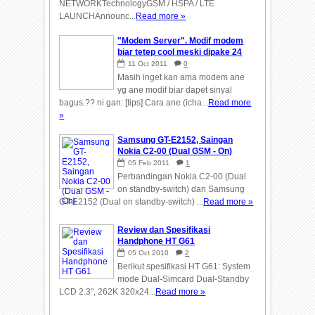
NETWORKTechnologyGSM / HSPA / LTE
LAUNCHAnnounc...
Read more »
"Modem Server". Modif modem
biar tetep cool meski dipake 24
jam non-stop.
11
Oct
2011
0
Masih inget kan ama modem ane
yg ane modif biar dapet sinyal
bagus.?? ni gan: [tips] Cara ane (icha...
Read more
»
Samsung GT-E2152, Saingan
Nokia C2-00 (Dual GSM - On)
05
Feb
2011
1
Perbandingan Nokia C2-00 (Dual
on standby-switch) dan Samsung
GT-E2152 (Dual on standby-switch) ...
Read more »
Review dan Spesifikasi
Handphone HT G61
05
Oct
2010
2
Berikut spesifikasi HT G61: System
mode Dual-Simcard Dual-Standby
LCD 2.3", 262K 320x24...
Read more »