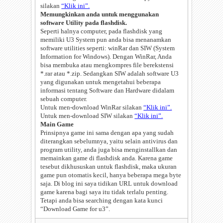
silakan
“Klik ini”.
Memungkinkan anda untuk menggunakan
software Utility pada flashdisk.
Seperti halnya computer, pada flashdisk yang
memiliki U3 System pun anda bisa menanamkan
software utilities seperti: winRar dan SIW (System
Information for Windows). Dengan WinRar, Anda
bisa membuka atau mengkompres file berekstensi
*.rar atau *.zip. Sedangkan SIW adalah software U3
yang digunakan untuk mengetahui beberapa
informasi tentang Software dan Hardware didalam
sebuah computer.
Untuk men-download WinRar silakan
“Klik ini”.
Untuk men-download SIW silakan
“Klik ini”.
Main Game
Prinsipnya game ini sama dengan apa yang sudah
diterangkan sebelumnya, yaitu selain antivirus dan
program utility, anda juga bisa menginstallkan dan
memainkan game di flashdisk anda. Karena game
tesebut dikhususkan untuk flashdisk, maka ukuran
game pun otomatis kecil, hanya beberapa mega byte
saja. Di blog ini saya tidikan URL untuk download
game karena bagi saya itu tidak terlalu penting.
Tetapi anda bisa searching dengan kata kunci
“Download Game for u3”.