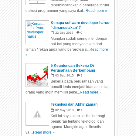
diperbincangkan dibeberapa forum
diskusi programmer yang saya ikut...
Read more »
Kenapa software developer harus
"dimanusiakan"?
22
Dec
2017
0
Mungkin sudah sering mendengar
hal-hal yang menyedihkan dari
teman / rekan anda yang berprofesi s...
Read more
»
5 Keuntungan Bekerja Di
Perusahaan Berkembang
03
Sep
2015
1
Bekerja pada perusahaan yang
bonafit tentu menjadi idaman setiap
orang yang ingin memiliki peke...
Read more »
Teknologi dan Akhir Zaman
02
May
2013
1
Kali ini saya akan sedikit berbagi
pemikiran tentang teknologi dan
agama. Mungkin agak filosofis
ya....
Read more »