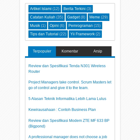
Artikel Islami
(12)
Berita Terkini
(3)
Catatan Kuliah
(35)
Gadget
(8)
Meme
(29)
Musik
(1)
Opini
(6)
Pemrograman
(15)
Tips dan Tutorial
(22)
Yii Framework
(2)
Terpopuler
Komentar
Arsip
Review dan Spesifikasi Tenda N301 Wireless
Router
Project Managers take control. Scrum Masters let
go of control and give it to the team.
5 Alasan Teknik Informatika Lebih Lama Lulus
Kewirausahaan : Contoh Business Plan
Review dan Spesifikasi Modem ZTE MF 633 BP
(Bigpond)
A professional manager does not choose a job