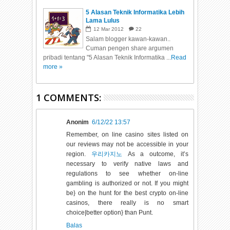
5 Alasan Teknik Informatika Lebih
Lama Lulus
12
Mar
2012
22
Salam blogger kawan-kawan..
Cuman pengen share argumen
pribadi tentang "5 Alasan Teknik Informatika ...
Read
more »
1 COMMENTS:
Anonim
6/12/22 13:57
Remember, on line casino sites listed on
our reviews may not be accessible in your
region.
우리카지노
As a outcome, it’s
necessary to verify native laws and
regulations to see whether on-line
gambling is authorized or not. If you might
be} on the hunt for the best crypto on-line
casinos, there really is no smart
choice|better option} than Punt.
Balas