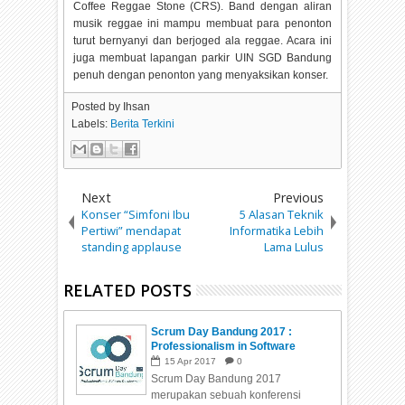
Coffee Reggae Stone (CRS). Band dengan aliran
musik reggae ini mampu membuat para penonton
turut bernyanyi dan berjoged ala reggae. Acara ini
juga membuat lapangan parkir UIN SGD Bandung
penuh dengan penonton yang menyaksikan konser.
Posted by
Ihsan
Labels:
Berita Terkini
Next
Previous
Konser “Simfoni Ibu
5 Alasan Teknik
Pertiwi” mendapat
Informatika Lebih
standing applause
Lama Lulus
RELATED POSTS
Scrum Day Bandung 2017 :
Professionalism in Software
Development
15
Apr
2017
0
Scrum Day Bandung 2017
merupakan sebuah konferensi