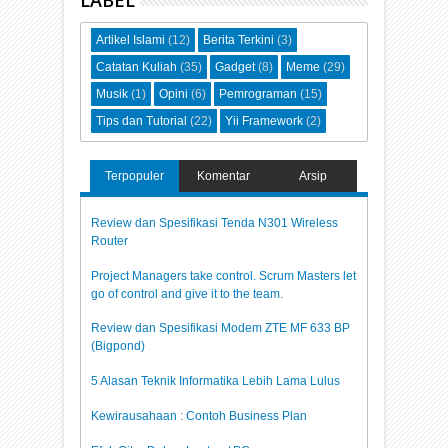
LABEL
Artikel Islami
(12)
Berita Terkini
(3)
Catatan Kuliah
(35)
Gadget
(8)
Meme
(29)
Musik
(1)
Opini
(6)
Pemrograman
(15)
Tips dan Tutorial
(22)
Yii Framework
(2)
Terpopuler
Komentar
Arsip
Review dan Spesifikasi Tenda N301 Wireless
Router
Project Managers take control. Scrum Masters let
go of control and give it to the team.
Review dan Spesifikasi Modem ZTE MF 633 BP
(Bigpond)
5 Alasan Teknik Informatika Lebih Lama Lulus
Kewirausahaan : Contoh Business Plan