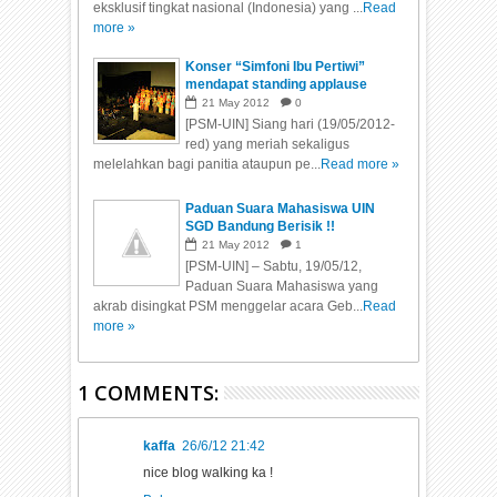
eksklusif tingkat nasional (Indonesia) yang ...
Read
more »
Konser “Simfoni Ibu Pertiwi”
mendapat standing applause
21
May
2012
0
[PSM-UIN] Siang hari (19/05/2012-
red) yang meriah sekaligus
melelahkan bagi panitia ataupun pe...
Read more »
Paduan Suara Mahasiswa UIN
SGD Bandung Berisik !!
21
May
2012
1
[PSM-UIN] – Sabtu, 19/05/12,
Paduan Suara Mahasiswa yang
akrab disingkat PSM menggelar acara Geb...
Read
more »
1 COMMENTS:
kaffa
26/6/12 21:42
nice blog walking ka !