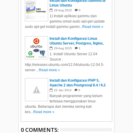
Install dan Konfigurasi Gammu di
Linux Ubuntu
29
Aug
2015
0
1) Install aplikasi gammu dan
gammu-smsd sudo apt-get update
sudo apt-get install gammu gamm...
Read more »
Install dan Konfigurasi Linux
Ubuntu Server, Postgres, Nginx,
PHP5-FPM, Aplikasi Yii Anda
29
Aug
2015
1
1. Install Ubuntu Server 12.04
Source :
http://releases.ubuntu.com/12.04/ubuntu-12.04.5-
server-...
Read more »
Install dan Konfigurasi PHP 5,
Apache 2 dan Postgresql 8.4 / 9.2
di Linux Ubuntu
22
Jan
2014
0
Banyak programmer yang belum
terbiasa menggunakan linux
ubuntu. Beberapa dari mereka sering kali
kes...
Read more »
0 COMMENTS: