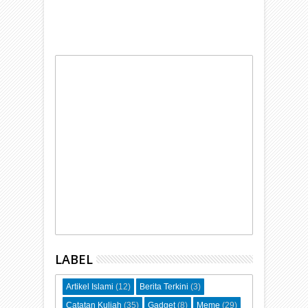
LABEL
Artikel Islami
(12)
Berita Terkini
(3)
Catatan Kuliah
(35)
Gadget
(8)
Meme
(29)