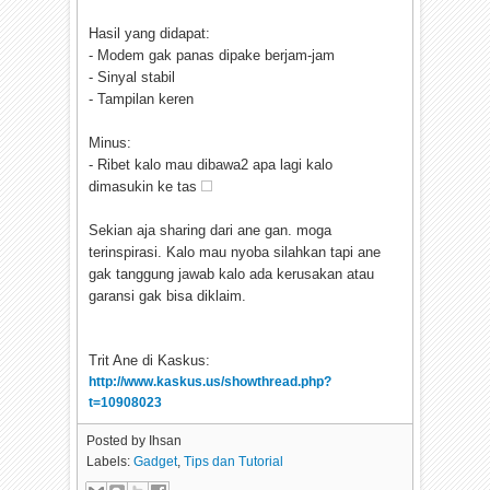
Hasil yang didapat:
- Modem gak panas dipake berjam-jam
- Sinyal stabil
- Tampilan keren
Minus:
- Ribet kalo mau dibawa2 apa lagi kalo
dimasukin ke tas
Sekian aja sharing dari ane gan. moga
terinspirasi. Kalo mau nyoba silahkan tapi ane
gak tanggung jawab kalo ada kerusakan atau
garansi gak bisa diklaim.
Trit Ane di Kaskus:
http://www.kaskus.us/showthread.php?
t=10908023
Posted by
Ihsan
Labels:
Gadget
,
Tips dan Tutorial