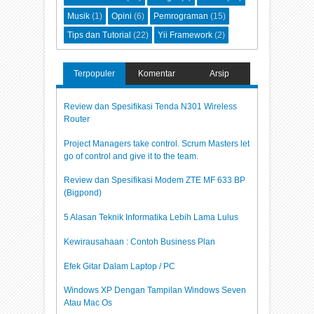
Musik
(1)
Opini
(6)
Pemrograman
(15)
Tips dan Tutorial
(22)
Yii Framework
(2)
Terpopuler
Komentar
Arsip
Review dan Spesifikasi Tenda N301 Wireless
Router
Project Managers take control. Scrum Masters let
go of control and give it to the team.
Review dan Spesifikasi Modem ZTE MF 633 BP
(Bigpond)
5 Alasan Teknik Informatika Lebih Lama Lulus
Kewirausahaan : Contoh Business Plan
Efek Gitar Dalam Laptop / PC
Windows XP Dengan Tampilan Windows Seven
Atau Mac Os