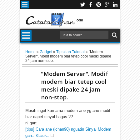
Home
»
Gadget
»
Tips dan Tutorial
»
"Modem
Server". Modif modem biar tetep cool meski dipake
24 jam non-stop.
"Modem Server". Modif
modem biar tetep cool
meski dipake 24 jam
non-stop.
Masih inget kan ama modem ane yg ane modif
biar dapet sinyal bagus.??
ni gan:
[tips] Cara ane (ichan90) nguatin Sinyal Modem
gan.. Klasik..