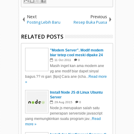
Next
Previous
Posting Lebih Baru
Resep Buka Puasa
RELATED POSTS
"Modem Server". Modif modem
biar tetep cool meski dipake 24
jam non-stop.
11
Oct
2011
0
Masih inget kan ama modem ane
yg ane modif biar dapet sinyal
bagus.?? ni gan: [tips] Cara ane (icha...
Read more
»
Install Node JS di Linux Ubuntu
Server
29
Aug
2015
0
Node.js merupakan salah satu
penerapan serverside javascript
yang memungkinkan suatu program jav...
Read
more »