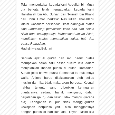
Telah menceritakan kepada kami Abdullah bin Musa
dia berkata, telah mengabarkan kepada kami
Hanzhalah bin Abu Sufyan dari 'Ikrimah bin Khalid
dari Ibnu Umar berkata: Rasulullah shallallahu
'alaihi wasallam bersabda:
Islam dibangun diatas
lima (landasan); persaksian tidak ada ilah selain
Allah dan sesungguhnya Muhammad utusan Allah,
mendirikan shalat, menunaikan zakat, haji dan
puasa Ramadlan.
Hadist riwayat Bukhari
Sebuah ayat Al qur'an dan satu hadist diatas
merupakan salah satu dasar hukum kita dalam
menjalankan ibadah puasa di bulan Ramadlan.
Sudah jelas bahwa puasa Ramadhal itu hukumnya
wajib. Artinya harus dilaksanakan oleh setiap
muslim dan jika tidak maka akan berdosa. Kecuali
hal-hal tertentu yang diberikan keringanan
diantaranya sedang hamil, menyusui, dalam
perjalanan (jauh), dan sakit / tidak mampu (karena
tua). Keringanan itu pun tidak menggugurkan
kewajiban berpuasa yaitu bisa menggantinya
dengan puasa di hari lain atau fidyah. Disini kita