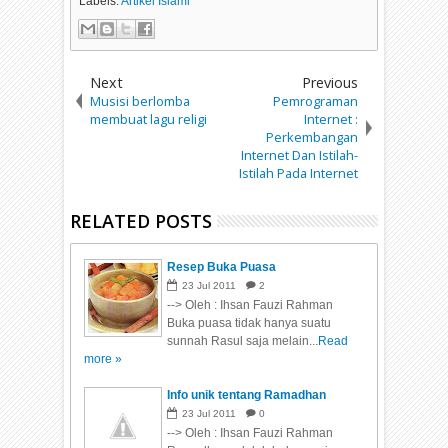
Labels:
Artikel Islami
Next
Previous
Musisi berlomba
Pemrograman
membuat lagu religi
Internet :
Perkembangan
Internet Dan Istilah-
Istilah Pada Internet
RELATED POSTS
Resep Buka Puasa
23
Jul
2011
2
--> Oleh : Ihsan Fauzi Rahman
Buka puasa tidak hanya suatu
sunnah Rasul saja melain...
Read
more »
Info unik tentang Ramadhan
23
Jul
2011
0
--> Oleh : Ihsan Fauzi Rahman