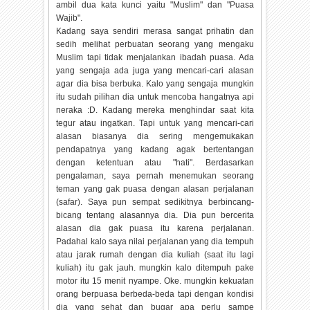
ambil dua kata kunci yaitu "Muslim" dan "Puasa
Wajib".
Kadang saya sendiri merasa sangat prihatin dan
sedih melihat perbuatan seorang yang mengaku
Muslim tapi tidak menjalankan ibadah puasa. Ada
yang sengaja ada juga yang mencari-cari alasan
agar dia bisa berbuka. Kalo yang sengaja mungkin
itu sudah pilihan dia untuk mencoba hangatnya api
neraka :D. Kadang mereka menghindar saat kita
tegur atau ingatkan. Tapi untuk yang mencari-cari
alasan biasanya dia sering mengemukakan
pendapatnya yang kadang agak bertentangan
dengan ketentuan atau "hati". Berdasarkan
pengalaman, saya pernah menemukan seorang
teman yang gak puasa dengan alasan perjalanan
(safar). Saya pun sempat sedikitnya berbincang-
bicang tentang alasannya dia. Dia pun bercerita
alasan dia gak puasa itu karena perjalanan.
Padahal kalo saya nilai perjalanan yang dia tempuh
atau jarak rumah dengan dia kuliah (saat itu lagi
kuliah) itu gak jauh. mungkin kalo ditempuh pake
motor itu 15 menit nyampe. Oke. mungkin kekuatan
orang berpuasa berbeda-beda tapi dengan kondisi
dia yang sehat dan bugar apa perlu sampe