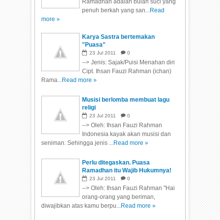
Ramadhan adalah bulan suci yang
penuh berkah yang san...
Read
more »
Karya Sastra bertemakan
"Puasa"
23
Jul
2011
0
--> Jenis: Sajak/Puisi Menahan diri
Cipt. Ihsan Fauzi Rahman (ichan)
Rama...
Read more »
Musisi berlomba membuat lagu
religi
23
Jul
2011
0
--> Oleh: Ihsan Fauzi Rahman
Indonesia kayak akan musisi dan
seniman. Sehingga jenis ...
Read more »
Perlu ditegaskan. Puasa
Ramadhan itu Wajib Hukumnya!
23
Jul
2011
0
--> Oleh: Ihsan Fauzi Rahman "Hai
orang-orang yang beriman,
diwajibkan atas kamu berpu...
Read more »