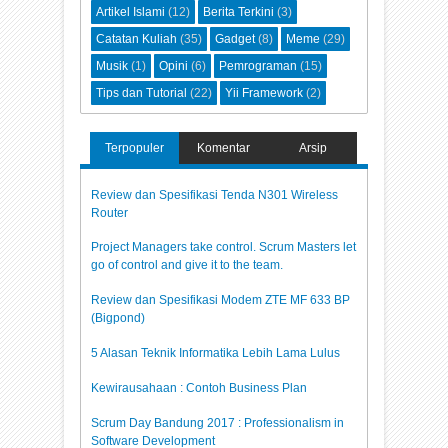
Artikel Islami
(12)
Berita Terkini
(3)
Catatan Kuliah
(35)
Gadget
(8)
Meme
(29)
Musik
(1)
Opini
(6)
Pemrograman
(15)
Tips dan Tutorial
(22)
Yii Framework
(2)
Terpopuler
Komentar
Arsip
Review dan Spesifikasi Tenda N301 Wireless
Router
Project Managers take control. Scrum Masters let
go of control and give it to the team.
Review dan Spesifikasi Modem ZTE MF 633 BP
(Bigpond)
5 Alasan Teknik Informatika Lebih Lama Lulus
Kewirausahaan : Contoh Business Plan
Scrum Day Bandung 2017 : Professionalism in
Software Development