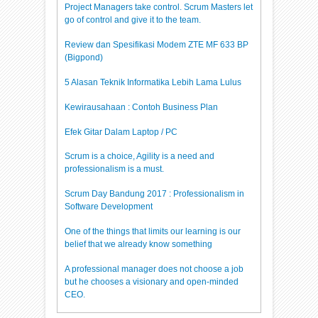
Project Managers take control. Scrum Masters let
go of control and give it to the team.
Review dan Spesifikasi Modem ZTE MF 633 BP
(Bigpond)
5 Alasan Teknik Informatika Lebih Lama Lulus
Kewirausahaan : Contoh Business Plan
Efek Gitar Dalam Laptop / PC
Scrum is a choice, Agility is a need and
professionalism is a must.
Scrum Day Bandung 2017 : Professionalism in
Software Development
One of the things that limits our learning is our
belief that we already know something
A professional manager does not choose a job
but he chooses a visionary and open-minded
CEO.