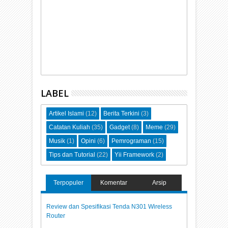
LABEL
Artikel Islami
(12)
Berita Terkini
(3)
Catatan Kuliah
(35)
Gadget
(8)
Meme
(29)
Musik
(1)
Opini
(6)
Pemrograman
(15)
Tips dan Tutorial
(22)
Yii Framework
(2)
Terpopuler
Komentar
Arsip
Review dan Spesifikasi Tenda N301 Wireless
Router