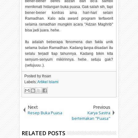
bener-bener beres adzan dan do'a sambil
menikmati hidangan buka puasa. Gak salah sih, tapi
bener-bener kontras ama hari-hari selain
Ramadhan. Kalo ada award program terfavorit
selama ramadhan mungkin acara "Adzan Maghrib"
bisa jadi juara. hehe.
Itu adalah beberapa fenomena dan fakta unik
selama bulan Ramadhan. Kadang tanpa disadari itu
selalu terjadi tiap tahunnya. Kadang bikin kita
senyum-senyum mikirinnya. hehe. setuju gak?
(setujuuu..).
Posted by
Ihsan
Labels:
Artikel Islami
Next
Previous
Resep Buka Puasa
Karya Sastra
bertemakan "Puasa"
RELATED POSTS