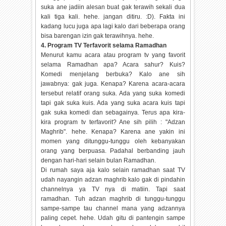
suka ane jadiin alesan buat gak terawih sekali dua
kali tiga kali. hehe. jangan ditiru. :D). Fakta ini
kadang lucu juga apa lagi kalo dari beberapa orang
bisa barengan izin gak terawihnya. hehe.
4. Program TV Terfavorit selama Ramadhan
Menurut kamu acara atau program tv yang favorit
selama Ramadhan apa? Acara sahur? Kuis?
Komedi menjelang berbuka? Kalo ane sih
jawabnya: gak juga. Kenapa? Karena acara-acara
tersebut relatif orang suka. Ada yang suka komedi
tapi gak suka kuis. Ada yang suka acara kuis tapi
gak suka komedi dan sebagainya. Terus apa kira-
kira program tv terfavorit? Ane sih pilih : "Adzan
Maghrib". hehe. Kenapa? Karena ane yakin ini
momen yang ditunggu-tunggu oleh kebanyakan
orang yang berpuasa. Padahal berbanding jauh
dengan hari-hari selain bulan Ramadhan.
Di rumah saya aja kalo selain ramadhan saat TV
udah nayangin adzan maghrib kalo gak di pindahin
channelnya ya TV nya di matiin. Tapi saat
ramadhan. Tuh adzan maghrib di tunggu-tunggu
sampe-sampe tau channel mana yang adzannya
paling cepet. hehe. Udah gitu di pantengin sampe