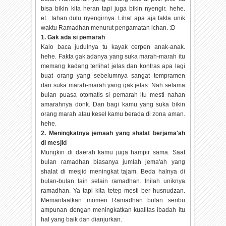
bisa bikin kita heran tapi juga bikin nyengir. hehe.
et.. tahan dulu nyengirnya. Lihat apa aja fakta unik
waktu Ramadhan menurut pengamatan ichan. :D
1. Gak ada si pemarah
Kalo baca judulnya tu kayak cerpen anak-anak.
hehe. Fakta gak adanya yang suka marah-marah itu
memang kadang terlihat jelas dan kontras apa lagi
buat orang yang sebelumnya sangat tempramen
dan suka marah-marah yang gak jelas. Nah selama
bulan puasa otomatis si pemarah itu mesti nahan
amarahnya donk. Dan bagi kamu yang suka bikin
orang marah atau kesel kamu berada di zona aman.
hehe.
2. Meningkatnya jemaah yang shalat berjama'ah
di mesjid
Mungkin di daerah kamu juga hampir sama. Saat
bulan ramadhan biasanya jumlah jema'ah yang
shalat di mesjid meningkat tajam. Beda halnya di
bulan-bulan lain selain ramadhan. Inilah uniknya
ramadhan. Ya tapi kita tetep mesti ber husnudzan.
Memanfaatkan momen Ramadhan bulan seribu
ampunan dengan meningkatkan kualitas ibadah itu
hal yang baik dan dianjurkan.