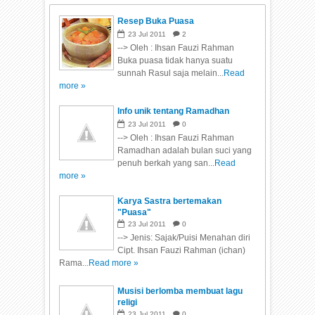
Resep Buka Puasa
23
Jul
2011
2
--> Oleh : Ihsan Fauzi Rahman
Buka puasa tidak hanya suatu
sunnah Rasul saja melain...
Read
more »
Info unik tentang Ramadhan
23
Jul
2011
0
--> Oleh : Ihsan Fauzi Rahman
Ramadhan adalah bulan suci yang
penuh berkah yang san...
Read
more »
Karya Sastra bertemakan
"Puasa"
23
Jul
2011
0
--> Jenis: Sajak/Puisi Menahan diri
Cipt. Ihsan Fauzi Rahman (ichan)
Rama...
Read more »
Musisi berlomba membuat lagu
religi
23
Jul
2011
0