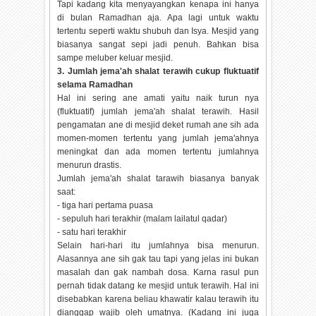
Tapi kadang kita menyayangkan kenapa ini hanya
di bulan Ramadhan aja. Apa lagi untuk waktu
tertentu seperti waktu shubuh dan Isya. Mesjid yang
biasanya sangat sepi jadi penuh. Bahkan bisa
sampe meluber keluar mesjid.
3. Jumlah jema'ah shalat terawih cukup fluktuatif
selama Ramadhan
Hal ini sering ane amati yaitu naik turun nya
(fluktuatif) jumlah jema'ah shalat terawih. Hasil
pengamatan ane di mesjid deket rumah ane sih ada
momen-momen tertentu yang jumlah jema'ahnya
meningkat dan ada momen tertentu jumlahnya
menurun drastis.
Jumlah jema'ah shalat tarawih biasanya banyak
saat:
- tiga hari pertama puasa
- sepuluh hari terakhir (malam lailatul qadar)
- satu hari terakhir
Selain hari-hari itu jumlahnya bisa menurun.
Alasannya ane sih gak tau tapi yang jelas ini bukan
masalah dan gak nambah dosa. Karna rasul pun
pernah tidak datang ke mesjid untuk terawih. Hal ini
disebabkan karena beliau khawatir kalau terawih itu
dianggap wajib oleh umatnya. (Kadang ini juga