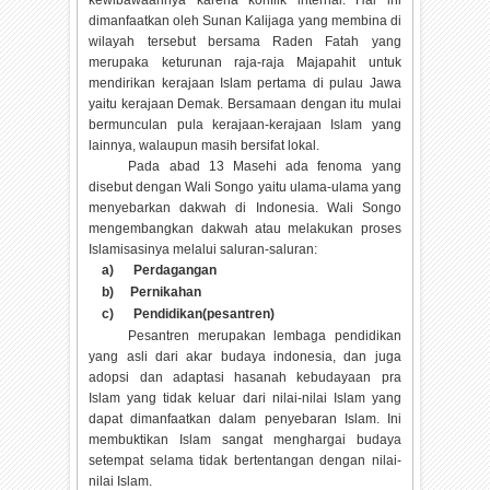
kewibawaannya karena konflik internal. Hal ini
dimanfaatkan oleh Sunan Kalijaga yang membina di
wilayah tersebut bersama Raden Fatah yang
merupaka keturunan raja-raja Majapahit untuk
mendirikan kerajaan Islam pertama di pulau Jawa
yaitu kerajaan Demak. Bersamaan dengan itu mulai
bermunculan pula kerajaan-kerajaan Islam yang
lainnya, walaupun masih bersifat lokal.
Pada abad 13 Masehi ada fenoma yang
disebut dengan Wali Songo yaitu ulama-ulama yang
menyebarkan dakwah di Indonesia. Wali Songo
mengembangkan dakwah atau melakukan proses
Islamisasinya melalui saluran-saluran:
a)
Perdagangan
b)
Pernikahan
c)
Pendidikan(pesantren)
Pesantren merupakan lembaga pendidikan
yang asli dari akar budaya indonesia, dan juga
adopsi dan adaptasi hasanah kebudayaan pra
Islam yang tidak keluar dari nilai-nilai Islam yang
dapat dimanfaatkan dalam penyebaran Islam. Ini
membuktikan Islam sangat menghargai budaya
setempat selama tidak bertentangan dengan nilai-
nilai Islam.