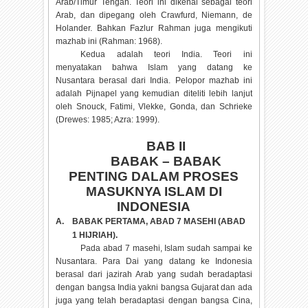
Arab/Timur Tengah. Teori ini dikenal sebagai teori
Arab, dan dipegang oleh Crawfurd, Niemann, de
Holander. Bahkan Fazlur Rahman juga mengikuti
mazhab ini (Rahman: 1968).
Kedua adalah teori India. Teori ini
menyatakan bahwa Islam yang datang ke
Nusantara berasal dari
India
. Pelopor mazhab ini
adalah Pijnapel yang kemudian diteliti lebih lanjut
oleh Snouck, Fatimi, Vlekke, Gonda, dan Schrieke
(Drewes: 1985; Azra: 1999).
BAB II
BABAK – BABAK
PENTING DALAM PROSES
MASUKNYA ISLAM DI
INDONESIA
A.
BABAK PERTAMA, ABAD 7 MASEHI (ABAD
1 HIJRIAH).
Pada abad 7 masehi, Islam sudah sampai ke
Nusantara. Para Dai yang datang ke Indonesia
berasal dari jazirah Arab yang sudah beradaptasi
dengan bangsa India yakni bangsa Gujarat dan ada
juga yang telah beradaptasi dengan bangsa Cina,