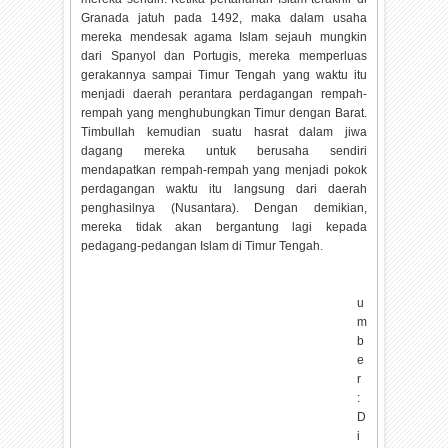
Granada jatuh pada 1492, maka dalam usaha
mereka mendesak agama Islam sejauh mungkin
dari Spanyol dan Portugis, mereka memperluas
gerakannya sampai Timur Tengah yang waktu itu
menjadi daerah perantara perdagangan rempah-
rempah yang menghubungkan Timur dengan Barat.
Timbullah kemudian suatu hasrat dalam jiwa
dagang mereka untuk berusaha sendiri
mendapatkan rempah-rempah yang menjadi pokok
perdagangan waktu itu langsung dari daerah
penghasilnya (Nusantara). Dengan demikian,
mereka tidak akan bergantung lagi kepada
pedagang-pedangan Islam di Timur Tengah.
S
u
m
b
e
r
:
D
i