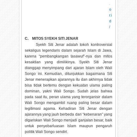
.
o
r.i
d
/
C.
MITOS SYEKH SITI JENAR
Syekh Siti Jenar adalah tokoh kontroversial
sekaligus legendaris dalam sejarah Islam di Jawa,
karena “pembangkangan tasawuf”-nya dan mitos
kesaktian yang dimilikinya. Syekh Siti Jenar
dianggap menyimpang dari ajaran Islam oleh Wali
Songo ini. Kemudian, ditunjukkan bagaimana Siti
Jenar menerapkan ajarannya itu dan akhirnya tidak
bisa tidak bertemu dengan kekuatan ulama paling
dominan, yakni Wali Songo. Sudah jelas bahwa
pada saat itu, peran ulama yang terorganisir dalam
Wali Songo mengambil ruang paling besar dalam
legitimasi agama. Kehadiran Siti Jenar dengan
ajarannya yang jauh berbeda dari “kebenaran” yang
digariskan Wali Songo menjadi ganjalan besar, baik
untuk penyebarluasan Islam maupun pengaruh
politik Wali Songo sendiri.