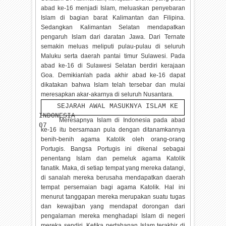
abad ke-16 menjadi Islam, meluaskan penyebaran
Islam di bagian barat Kalimantan dan Filipina.
Sedangkan Kalimantan Selatan mendapatkan
pengaruh Islam dari daratan Jawa. Dari Ternate
semakin meluas meliputi pulau-pulau di seluruh
Maluku serta daerah pantai timur Sulawesi. Pada
abad ke-16 di Sulawesi Selatan berdiri kerajaan
Goa. Demikianlah pada akhir abad ke-16 dapat
dikatakan bahwa Islam telah tersebar dan mulai
meresapkan akar-akarnya di seluruh Nusantara.
SEJARAH AWAL MASUKNYA ISLAM KE
INDONESIA
Meresapnya Islam di Indonesia pada abad
07
ke-16 itu bersamaan pula dengan ditanamkannya
benih-benih agama Katolik oleh orang-orang
Portugis. Bangsa Portugis ini dikenal sebagai
penentang Islam dan pemeluk agama Katolik
fanatik. Maka, di setiap tempat yang mereka datangi,
di sanalah mereka berusaha mendapatkan daerah
tempat persemaian bagi agama Katolik. Hal ini
menurut tanggapan mereka merupakan suatu tugas
dan kewajiban yang mendapat dorongan dari
pengalaman mereka menghadapi Islam di negeri
mereka sendiri. Ketika pertahanan Islam terakhir di