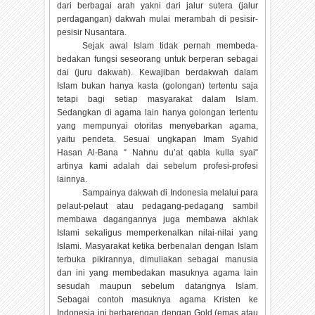
dari berbagai arah yakni dari jalur sutera (jalur
perdagangan) dakwah mulai merambah di pesisir-
pesisir Nusantara.
Sejak awal Islam tidak pernah membeda-
bedakan fungsi seseorang untuk berperan sebagai
dai (juru dakwah). Kewajiban berdakwah dalam
Islam bukan hanya kasta (golongan) tertentu saja
tetapi bagi setiap masyarakat dalam Islam.
Sedangkan di agama lain hanya golongan tertentu
yang mempunyai otoritas menyebarkan agama,
yaitu pendeta. Sesuai ungkapan Imam Syahid
Hasan Al-Bana “ Nahnu du’at qabla kulla syai“
artinya kami adalah dai sebelum profesi-profesi
lainnya.
Sampainya dakwah di Indonesia melalui para
pelaut-pelaut atau pedagang-pedagang sambil
membawa dagangannya juga membawa akhlak
Islami sekaligus memperkenalkan nilai-nilai yang
Islami. Masyarakat ketika berbenalan dengan Islam
terbuka pikirannya, dimuliakan sebagai manusia
dan ini yang membedakan masuknya agama lain
sesudah maupun sebelum datangnya Islam.
Sebagai contoh masuknya agama Kristen ke
Indonesia ini berbarengan dengan Gold (emas atau