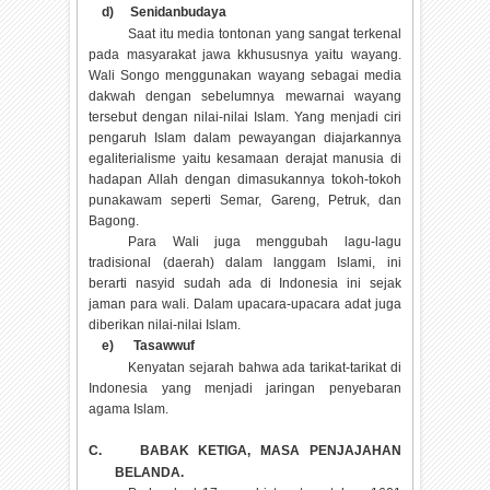
d)
Senidanbudaya
Saat itu media tontonan yang sangat terkenal
pada masyarakat jawa kkhususnya yaitu wayang.
Wali Songo menggunakan wayang sebagai media
dakwah dengan sebelumnya mewarnai wayang
tersebut dengan nilai-nilai Islam. Yang menjadi ciri
pengaruh Islam dalam pewayangan diajarkannya
egaliterialisme yaitu kesamaan derajat manusia di
hadapan Allah dengan dimasukannya tokoh-tokoh
punakawam seperti Semar, Gareng, Petruk, dan
Bagong.
Para Wali juga menggubah lagu-lagu
tradisional (daerah) dalam langgam Islami, ini
berarti nasyid sudah ada di Indonesia ini sejak
jaman para wali. Dalam upacara-upacara adat juga
diberikan nilai-nilai Islam.
e)
Tasawwuf
Kenyatan sejarah bahwa ada tarikat-tarikat di
Indonesia yang menjadi jaringan penyebaran
agama Islam.
C.
BABAK KETIGA, MASA PENJAJAHAN
BELANDA.