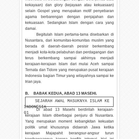
kekayaan) dan glory (kejayaan atau kekuasaan)
selain Gospel yang merupakan motif penyebaran
agama berbarengan dengan penjajahan dan
kekuasaan. Sedangkan Islam dengan cara yang
damai.
Begitulah Islam pertama-tama disebarkan di
Nusantara, dari komunitas-komunitas muslim yang
berada di daerah-daerah pesisir berkembang
menjadi kota-kota pelabuhan dan perdagangan dan
terus berkembang sampai akhirnya menjadi
kerajaan-kerajaan Islam dari mulai Aceh sampai
Ternata dan Tidore yang merupakan pusat kerajaan
Indonesia bagian Timur yang wilayahnya sampai ke
Irian jaya.
B.
BABAK KEDUA, ABAD 13 MASEHI.
SEJARAH AWAL MASUKNYA ISLAM KE
INDONESIA
Di abad 13 Masehi berdirilah kerajaan-
01
kerajaan Islam diberbagai penjuru di Nusantara.
Yang merupakan moment kebangkitan kekuatan
politik umat khususnya didaerah Jawa ketika
kerajaan Majapahit berangsur-angsur turun