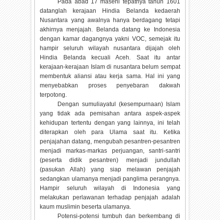
Pada abad 17 masehi tepatnya tahun 1601
datanglah kerajaan Hindia Belanda kedaerah
Nusantara yang awalnya hanya berdagang tetapi
akhirnya menjajah. Belanda datang ke Indonesia
dengan kamar dagangnya yakni VOC, semejak itu
hampir seluruh wilayah nusantara dijajah oleh
Hindia Belanda kecuali Aceh. Saat itu antar
kerajaan-kerajaan Islam di nusantara belum sempat
membentuk aliansi atau kerja sama. Hal ini yang
menyebabkan proses penyebaran dakwah
terpotong.
Dengan sumuliayatul (kesempurnaan) Islam
yang tidak ada pemisahan antara aspek-aspek
kehidupan tertentu dengan yang lainnya, ini telah
diterapkan oleh para Ulama saat itu. Ketika
penjajahan datang, mengubah pesantren-pesantren
menjadi markas-markas perjuangan, santri-santri
(peserta didik pesantren) menjadi jundullah
(pasukan Allah) yang siap melawan penjajah
sedangkan ulamanya menjadi panglima perangnya.
Hampir seluruh wilayah di Indonesia yang
melakukan perlawanan terhadap penjajah adalah
kaum muslimin beserta ulamanya.
Potensi-potensi tumbuh dan berkembang di