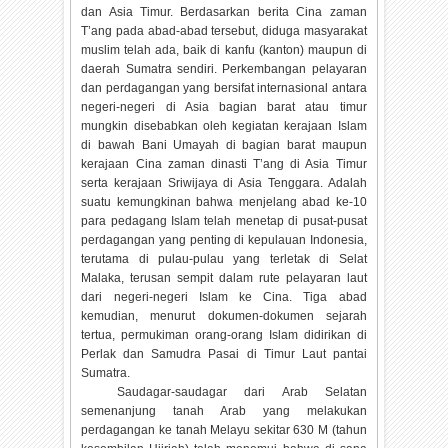
dan Asia Timur. Berdasarkan berita Cina zaman
T’ang pada abad-abad tersebut, diduga masyarakat
muslim telah ada, baik di kanfu (kanton) maupun di
daerah Sumatra sendiri. Perkembangan pelayaran
dan perdagangan yang bersifat internasional antara
negeri-negeri di Asia bagian barat atau timur
mungkin disebabkan oleh kegiatan kerajaan Islam
di bawah Bani Umayah di bagian barat maupun
kerajaan Cina zaman dinasti T’ang di Asia Timur
serta kerajaan Sriwijaya di Asia Tenggara. Adalah
suatu kemungkinan bahwa menjelang abad ke-10
para pedagang Islam telah menetap di pusat-pusat
perdagangan yang penting di kepulauan Indonesia,
terutama di pulau-pulau yang terletak di Selat
Malaka, terusan sempit dalam rute pelayaran laut
dari negeri-negeri Islam ke Cina. Tiga abad
kemudian, menurut dokumen-dokumen sejarah
tertua, permukiman orang-orang Islam didirikan di
Perlak dan Samudra Pasai di Timur Laut pantai
Sumatra.
Saudagar-saudagar dari Arab Selatan
semenanjung tanah Arab yang melakukan
perdagangan ke tanah Melayu sekitar 630 M (tahun