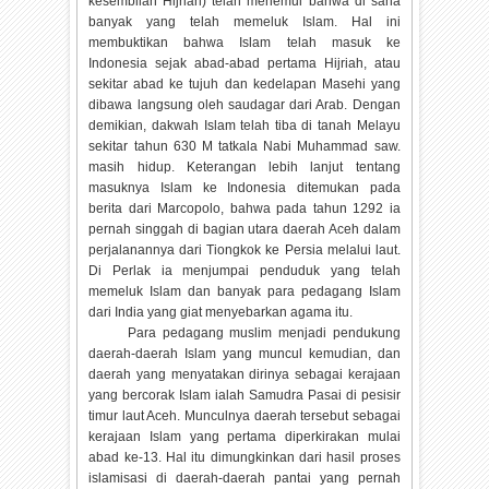
kesembilan Hijriah) telah menemui bahwa di sana
banyak yang telah memeluk Islam. Hal ini
membuktikan bahwa Islam telah masuk ke
Indonesia sejak abad-abad pertama Hijriah, atau
sekitar abad ke tujuh dan kedelapan Masehi yang
dibawa langsung oleh saudagar dari Arab. Dengan
demikian, dakwah Islam telah tiba di tanah Melayu
sekitar tahun 630 M tatkala Nabi Muhammad saw.
masih hidup. Keterangan lebih lanjut tentang
masuknya Islam ke Indonesia ditemukan pada
berita dari Marcopolo, bahwa pada tahun 1292 ia
pernah singgah di bagian utara daerah Aceh dalam
perjalanannya dari Tiongkok ke Persia melalui laut.
Di Perlak ia menjumpai penduduk yang telah
memeluk Islam dan banyak para pedagang Islam
dari India yang giat menyebarkan agama itu.
Para pedagang muslim menjadi pendukung
daerah-daerah Islam yang muncul kemudian, dan
daerah yang menyatakan dirinya sebagai kerajaan
yang bercorak Islam ialah Samudra Pasai di pesisir
timur laut Aceh. Munculnya daerah tersebut sebagai
kerajaan Islam yang pertama diperkirakan mulai
abad ke-13. Hal itu dimungkinkan dari hasil proses
islamisasi di daerah-daerah pantai yang pernah