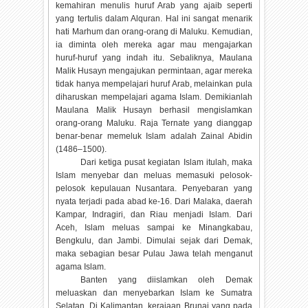
kemahiran menulis huruf Arab yang ajaib seperti
yang tertulis dalam Alquran. Hal ini sangat menarik
hati Marhum dan orang-orang di Maluku. Kemudian,
ia diminta oleh mereka agar mau mengajarkan
huruf-huruf yang indah itu. Sebaliknya, Maulana
Malik Husayn mengajukan permintaan, agar mereka
tidak hanya mempelajari huruf Arab, melainkan pula
diharuskan mempelajari agama Islam. Demikianlah
Maulana Malik Husayn berhasil mengislamkan
orang-orang Maluku. Raja Ternate yang dianggap
benar-benar memeluk Islam adalah Zainal Abidin
(1486–1500).
Dari ketiga pusat kegiatan Islam itulah, maka
Islam menyebar dan meluas memasuki pelosok-
pelosok kepulauan Nusantara. Penyebaran yang
nyata terjadi pada abad ke-16. Dari Malaka, daerah
Kampar, Indragiri, dan Riau menjadi Islam. Dari
Aceh, Islam meluas sampai ke Minangkabau,
Bengkulu, dan Jambi. Dimulai sejak dari Demak,
maka sebagian besar Pulau Jawa telah menganut
agama Islam.
Banten yang diislamkan oleh Demak
meluaskan dan menyebarkan Islam ke Sumatra
Selatan. Di Kalimantan, kerajaan Brunai yang pada