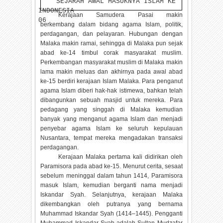
SEJARAH AWAL MASUKNYA ISLAM KE
INDONESIA
Kerajaan Samudera Pasai makin
06
berkembang dalam bidang agama Islam, politik,
perdagangan, dan pelayaran. Hubungan dengan
Malaka makin ramai, sehingga di Malaka pun sejak
abad ke-14 timbul corak masyarakat muslim.
Perkembangan masyarakat muslim di Malaka makin
lama makin meluas dan akhirnya pada awal abad
ke-15 berdiri kerajaan Islam Malaka. Para penganut
agama Islam diberi hak-hak istimewa, bahkan telah
dibangunkan sebuah masjid untuk mereka. Para
pedagang yang singgah di Malaka kemudian
banyak yang menganut agama Islam dan menjadi
penyebar agama Islam ke seluruh kepulauan
Nusantara, tempat mereka mengadakan transaksi
perdagangan.
Kerajaan Malaka pertama kali didirikan oleh
Paramisora pada abad ke-15. Menurut cerita, sesaat
sebelum meninggal dalam tahun 1414, Paramisora
masuk Islam, kemudian berganti nama menjadi
Iskandar Syah. Selanjutnya, kerajaan Malaka
dikembangkan oleh putranya yang bernama
Muhammad Iskandar Syah (1414–1445). Pengganti