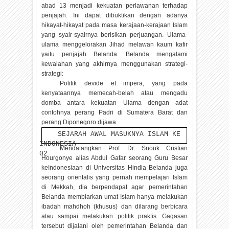
abad 13 menjadi kekuatan perlawanan terhadap
penjajah. Ini dapat dibuktikan dengan adanya
hikayat-hikayat pada masa kerajaan-kerajaan Islam
yang syair-syairnya berisikan perjuangan. Ulama-
ulama menggelorakan Jihad melawan kaum kafir
yaitu penjajah Belanda. Belanda mengalami
kewalahan yang akhirnya menggunakan strategi-
strategi:
Politik devide et impera, yang pada
kenyataannya memecah-belah atau mengadu
domba antara kekuatan Ulama dengan adat
contohnya perang Padri di Sumatera Barat dan
perang Diponegoro dijawa.
SEJARAH AWAL MASUKNYA ISLAM KE
INDONESIA
Mendatangkan Prof. Dr. Snouk Cristian
02
Hourgonye alias Abdul Gafar seorang Guru Besar
keIndonesiaan di Universitas Hindia Belanda juga
seorang orientalis yang pernah mempelajari Islam
di Mekkah, dia berpendapat agar pemerintahan
Belanda membiarkan umat Islam hanya melakukan
ibadah mahdhoh (khusus) dan dilarang berbicara
atau sampai melakukan politik praktis. Gagasan
tersebut dijalani oleh pemerintahan Belanda dan