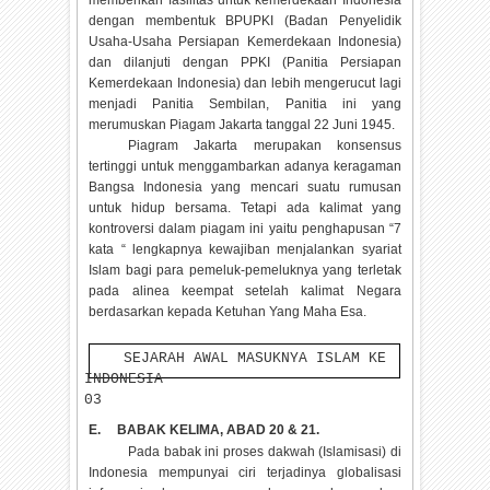
memberikan fasilitas untuk kemerdekaan Indonesia
dengan membentuk BPUPKI (Badan Penyelidik
Usaha-Usaha Persiapan Kemerdekaan Indonesia)
dan dilanjuti dengan PPKI (Panitia Persiapan
Kemerdekaan Indonesia) dan lebih mengerucut lagi
menjadi Panitia Sembilan, Panitia ini yang
merumuskan Piagam Jakarta tanggal 22 Juni 1945.
Piagram Jakarta merupakan konsensus
tertinggi untuk menggambarkan adanya keragaman
Bangsa Indonesia yang mencari suatu rumusan
untuk hidup bersama. Tetapi ada kalimat yang
kontroversi dalam piagam ini yaitu penghapusan “7
kata “ lengkapnya kewajiban menjalankan syariat
Islam bagi para pemeluk-pemeluknya yang terletak
pada alinea keempat setelah kalimat Negara
berdasarkan kepada Ketuhan Yang Maha Esa.
SEJARAH AWAL MASUKNYA ISLAM KE
INDONESIA
03
E.
BABAK KELIMA, ABAD 20 & 21.
Pada babak ini proses dakwah (Islamisasi) di
Indonesia mempunyai ciri terjadinya globalisasi