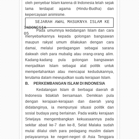
oleh penyebar Islam karena di Indonesia telah sejak
lama terdapat agama (Hindu-Budha) dan
kepercayaan animisme.
SEJARAH AWAL MASUKNYA ISLAM KE
INDONESIA
Pada umumnya kedatangan Islam dan cara
05
menyebarkannya kepada golongan bangsawan
maupun rakyat umum dilakukan dengan cara
damai, melalui perdagangan sebagai sarana
dakwah oleh para mubalig atau orang-orang alim.
Kadang-kadang pula golongan bangsawan
menjadikan Islam sebagai alat politik untuk
mempertahankan atau mencapai kedudukannya,
terutama dalam mewujudkan suatu kerajaan Islam.
B.
PERKEMBANGAN ISLAM DI INDONESIA
Kedatangan Islam di berbagai daerah di
Indonesia tidaklah bersamaan. Demikian pula
dengan kerajaan-kerajaan dan daerah yang
didatanginya, ia mempunyai situasi politik dan
sosial budaya yang berlainan. Pada waktu kerajaan
Sriwijaya mengembangkan kekuasaannya pada
sekitar abad ke-7 dan ke-8, Selat Malaka sudah
mulai dilalui oleh para pedagang muslim dalam
pelayarannya ke negeri-negeri di Asia Tenggara