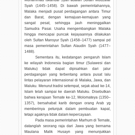
Muhammad Iskandar Syah adalah Sultan Mudzafar
Syah (1445–1458). Di bawah pemerintahannya,
Malaka menjadi pusat perdagangan antara Timur
dan Barat, dengan kemajuan-kemajuan yang
sangat pesat, sehingga jauh meninggalkan
Samudra Pasai. Usaha mengembangkan Malaka
hingga mencapai puncak kejayaannya dilakukan
oleh Sultan Mansyur Syah (1458–1477) sampai pd
masa pemerintahan Sultan Alaudin Syah (1477–
1488).
Sementara itu, kedatangan pengaruh Islam
ke wilayah Indonesia bagian timur (Sulawesi dan
Maluku) tidak dapat dipisahkan dari jalur
perdagangan yang terbentang antara pusat lalu
lintas pelayaran internasional di Malaka, Jawa, dan
Maluku. Menurut tradisi setempat, sejak abad ke-14,
Islam telah sampai ke daerah Maluku. Disebutkan
bahwa kerajaan Ternate ke-12, Molomateya (1350–
1357), bersahabat karib dengan orang Arab yg
memberinya petunjuk dalam pembuatan kapal,
tetapi agaknya tidak dalam kepercayaan.
Pada masa pemerintahan Marhum di Ternate,
datanglah seorang raja dari Jawa yang bernama
Maulana Malik Husayn yang menunjukkan