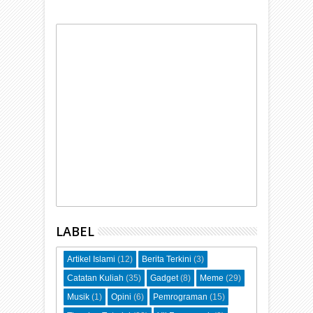
LABEL
Artikel Islami
(12)
Berita Terkini
(3)
Catatan Kuliah
(35)
Gadget
(8)
Meme
(29)
Musik
(1)
Opini
(6)
Pemrograman
(15)