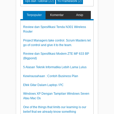
Tips dan Tutorial
(22)
Yii Framework
(2)
Terpopuler
Komentar
Arsip
Review dan Spesifikasi Tenda N301 Wireless
Router
Project Managers take control. Scrum Masters let
go of control and give it to the team.
Review dan Spesifikasi Modem ZTE MF 633 BP
(Bigpond)
5 Alasan Teknik Informatika Lebih Lama Lulus
Kewirausahaan : Contoh Business Plan
Efek Gitar Dalam Laptop / PC
Windows XP Dengan Tampilan Windows Seven
Atau Mac Os
One of the things that limits our learning is our
belief that we already know something