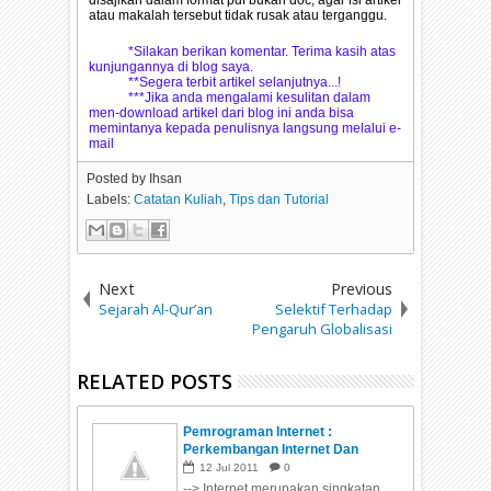
disajikan dalam format pdf bukan doc, agar isi artikel
atau makalah tersebut tidak rusak atau terganggu.
*Silakan berikan komentar. Terima kasih atas
kunjungannya di blog saya.
**Segera terbit artikel selanjutnya...!
***Jika anda mengalami kesulitan dalam
men-download artikel dari blog ini anda bisa
memintanya kepada penulisnya langsung melalui e-
mail
Posted by
Ihsan
Labels:
Catatan Kuliah
,
Tips dan Tutorial
Next
Previous
Sejarah Al-Qur’an
Selektif Terhadap
Pengaruh Globalisasi
RELATED POSTS
Pemrograman Internet :
Perkembangan Internet Dan
Istilah-Istilah Pada Internet
12
Jul
2011
0
--> Internet merupakan singkatan