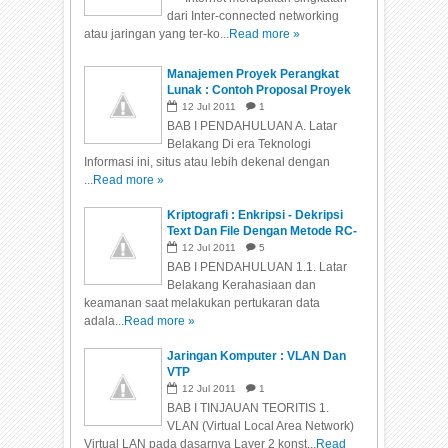
dari Inter-connected networking
atau jaringan yang ter-ko...
Read more »
Manajemen Proyek Perangkat
Lunak : Contoh Proposal Proyek
12
Jul
2011
1
BAB I PENDAHULUAN A. Latar
Belakang Di era Teknologi
Informasi ini, situs atau lebih dekenal dengan
...
Read more »
Kriptografi : Enkripsi - Dekripsi
Text Dan File Dengan Metode RC-
4
12
Jul
2011
5
BAB I PENDAHULUAN 1.1. Latar
Belakang Kerahasiaan dan
keamanan saat melakukan pertukaran data
adala...
Read more »
Jaringan Komputer : VLAN Dan
VTP
12
Jul
2011
1
BAB I TINJAUAN TEORITIS 1.
VLAN (Virtual Local Area Network)
Virtual LAN pada dasarnya Layer 2 konst...
Read